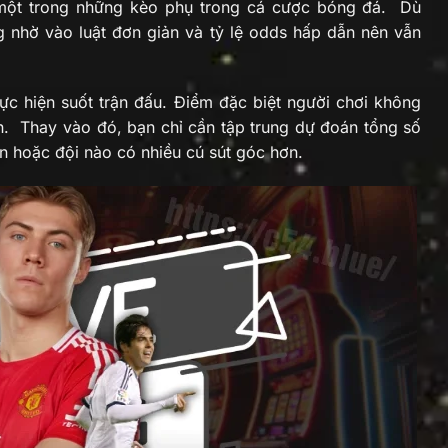
 một trong những kèo phụ trong cá cược bóng đá. Dù
g nhờ vào luật đơn giản và tỷ lệ odds hấp dẫn nên vẫn
ực hiện suốt trận đấu. Điểm đặc biệt người chơi không
n. Thay vào đó, bạn chỉ cần tập trung dự đoán tổng số
ên hoặc đội nào có nhiều cú sút góc hơn.