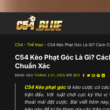
C54
-
Thể thao
-
C54 Kèo Phạt Góc Là Gì? Cách C
C54 Kèo Phạt Góc Là Gì? Cách
Chuẩn Xác
ĐĂNG VÀO
THÁNG 3 21, 2025
BỞI
SEO
C54 Kèo phạt góc
là kèo cược có cách
trận đấu. Với luật chơi cực kỳ thú vị
thoải mái đặt cược. Bài viết hôm na
kèo này để tự tin tham gia các trận cư