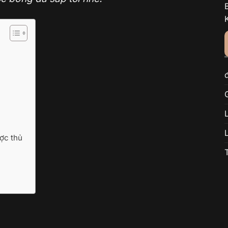
ược thủ