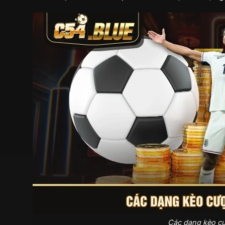
Các dạng kèo cư