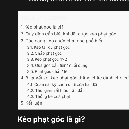
Table of Contents
Kèo phạt góc là gì?
Quy định cần biết khi đặt cược kèo phạt góc
Các dạng kèo cược phạt góc phổ biến
Kèo tài xỉu phạt góc
Chấp phạt góc
Kèo phạt góc 1×2
Quả góc đầu tiên/ cuối cùng
Phạt góc chẵn/ lẻ
Bí quyết soi kèo phạt góc thắng chắc dành cho c
Quan sát kỹ cách chơi của hai đội
Thời gian kết thúc trận đấu
Thống kê quả phạt
Kết luận
Kèo phạt góc là gì?