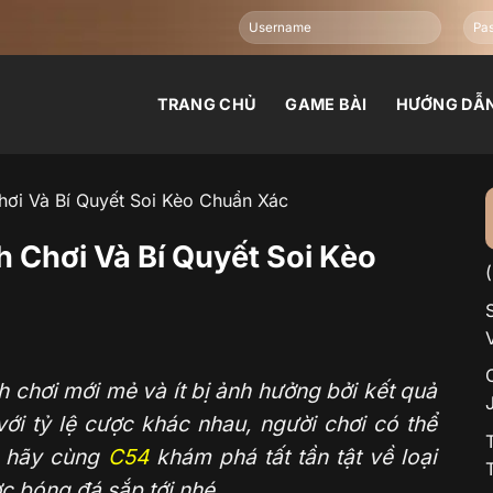
TRANG CHỦ
GAME BÀI
HƯỚNG DẪ
hơi Và Bí Quyết Soi Kèo Chuẩn Xác
 Chơi Và Bí Quyết Soi Kèo
 chơi mới mẻ và ít bị ảnh hưởng bởi kết quả
 với tỷ lệ cược khác nhau, người chơi có thể
y, hãy cùng
C54
khám phá tất tần tật về loại
ợc bóng đá sắp tới nhé.