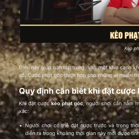
Kèo phạ
Điều này giúp bạn tập trung vào một khía cạnh kh
số. Cược phạt góc thích hợp cho những ai muốn tr
Quy định cần biết khi đặt cược
Khi đặt cược
kèo phạt góc
, người chơi cần nắm 
xác:
Người chơi có thể đặt cược trước và trong thời
diễn ra trong khoảng thời gian này mới được tí