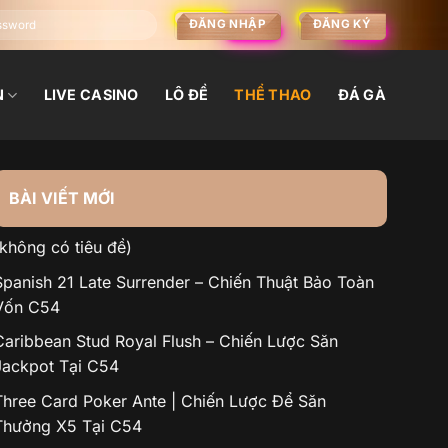
ĐĂNG NHẬP
ĐĂNG KÝ
N
LIVE CASINO
LÔ ĐỀ
THỂ THAO
ĐÁ GÀ
BÀI VIẾT MỚI
(không có tiêu đề)
Spanish 21 Late Surrender – Chiến Thuật Bảo Toàn
Vốn C54
Caribbean Stud Royal Flush – Chiến Lược Săn
Jackpot Tại C54
Three Card Poker Ante | Chiến Lược Để Săn
Thưởng X5 Tại C54