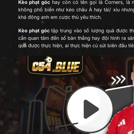
Kèo phạt góc
hay còn có tên gọi là Corners, là
không phổ biến như kèo châu Á hay tài/ xỉu nhưn
khá đông anh em cược thủ yêu thích.
Kèo phạt góc
tập trung vào số lượng quả được th
cần quan tâm đến số bàn thắng hay đội hình ra sâ
quả được thực hiện, ai thực hiện cú sút biên đầu ti