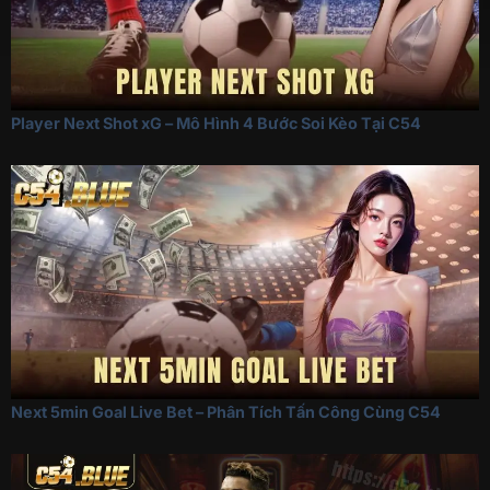
Player Next Shot xG – Mô Hình 4 Bước Soi Kèo Tại C54
Next 5min Goal Live Bet – Phân Tích Tấn Công Cùng C54