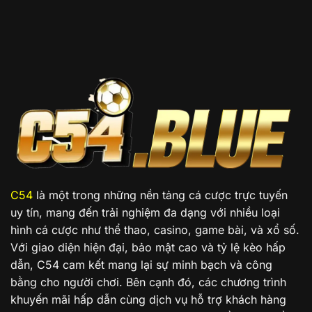
C54
là một trong những nền tảng cá cược trực tuyến
uy tín, mang đến trải nghiệm đa dạng với nhiều loại
hình cá cược như thể thao, casino, game bài, và xổ số.
Với giao diện hiện đại, bảo mật cao và tỷ lệ kèo hấp
dẫn, C54 cam kết mang lại sự minh bạch và công
bằng cho người chơi. Bên cạnh đó, các chương trình
khuyến mãi hấp dẫn cùng dịch vụ hỗ trợ khách hàng