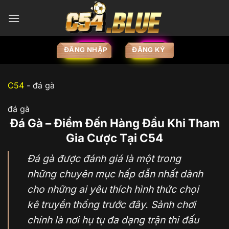
ĐĂNG NHẬP
ĐĂNG KÝ
C54
-
đá gà
đá gà
Đá Gà – Điểm Đến Hàng Đầu Khi Tham
Gia Cược Tại C54
Đá gà được đánh giá là một trong
những chuyên mục hấp dẫn nhất dành
cho những ai yêu thích hình thức chọi
kê truyền thống trước đây. Sảnh chơi
chính là nơi hụ tụ đa dạng trận thi đấu