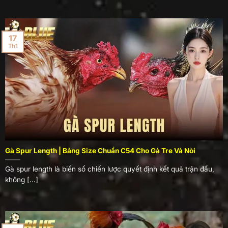
Tổng hợp các hình thức đá gà nổi bật nhất
Đến với chuyên mục đá gà tại nhà cái, mỗi thành viên
sẽ được chọn lựa tham gia các loại hình cá cược thú vị
17
với tỷ lệ kèo đặc sắc nhất.
Th1
Chọi gà Thomo
Hình thức chọi kê này xuất phát từ đất nước
Campuchia và hiện đang được lựa chọn nhiều trên các
nền tảng trực tuyến. Những trận thi đấu chọi kê Thomo
được phát triển theo quy mô lớn và luôn đảm bảo sự
minh bạch khi tham gia tại C54.
Gà Spur Length | Bảng Size Chuẩn C54 Cho Gà Tre Và Nòi
Gà spur length là biến số chiến lược quyết định kết quả trận đấu,
không [...]