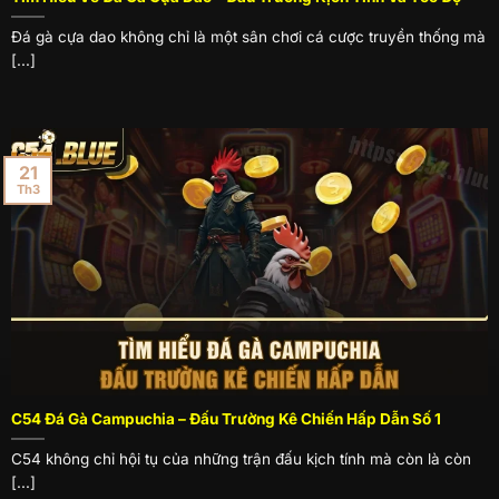
Đá gà cựa dao không chỉ là một sân chơi cá cược truyền thống mà
[...]
21
Th3
C54 Đá Gà Campuchia – Đấu Trường Kê Chiến Hấp Dẫn Số 1
C54 không chỉ hội tụ của những trận đấu kịch tính mà còn là còn
[...]