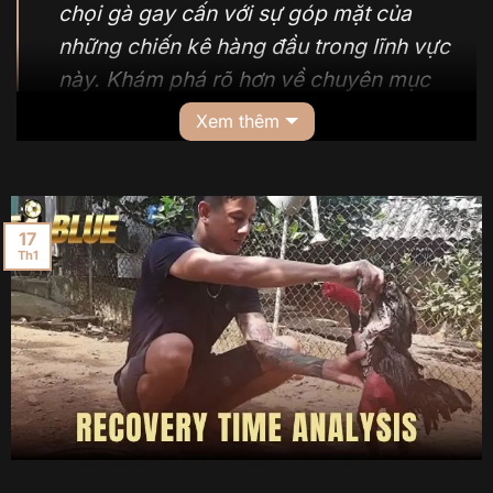
chọi gà gay cấn với sự góp mặt của
những chiến kê hàng đầu trong lĩnh vực
này. Khám phá rõ hơn về chuyên mục
này trong bài của
C54
.
Xem thêm
Những điểm cần biết về chuyên mục đá gà
C54
Đá gà C54 chính là điểm đến thường xuyên cung cấp
17
Th1
các trận thi đấu chọi kê nảy lửa và cuốn hút. Theo đó,
người tham gia sẽ được tận mắt chứng kiến các cuộc
so tài đầy hấp dẫn với sự góp mặt của những linh kê
nổi tiếng nhất. Đặc biệt, bạn sẽ có cơ hội trải nghiệm
những kèo cược đặc sắc với tỷ lệ thưởng cao khi giành
chiến thắng trong ván.