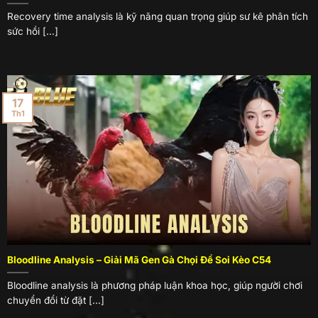
Recovery time analysis là kỹ năng quan trọng giúp sư kê phân tích
sức hồi [...]
17
Th1
Những điểm cần biết về chuyên mục đá gà C54
Các trận thi đấu đều sẽ được diễn ra thông qua công
nghệ livestream hiện đại nhất từ các trường gà nổi
tiếng thế giới như Savan, Thomo,… Sảnh cược được tổ
chức mỗi ngày giúp cược thủ dễ dàng trải nghiệm đa
dạng kèo hấp dẫn từ sáng đến tối. Sự ứng dụng công
nghệ hiện đại đã mở ra không gian giải trí chân thực
Bloodline Analysis – Giải Mã Gen Gà Chọi Để Soi Kèo C54
nhất cho người tham gia. Bạn như đang được ngồi xem
Bloodline analysis là phương pháp luận khoa học, giúp người chơi
trực tiếp tại trường gà lớn trên thế giới.
chuyển đổi từ đặt [...]