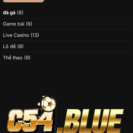
đá gà
(8)
Game bài
(6)
Live Casino
(13)
Lô đề
(8)
Thể thao
(9)