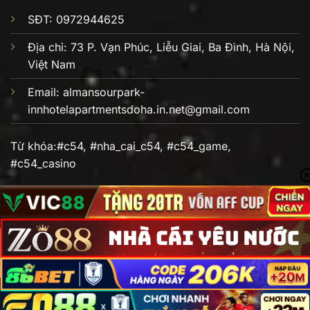
SĐT: 0972944625
Địa chỉ: 73 P. Vạn Phúc, Liễu Giai, Ba Đình, Hà Nội,
Việt Nam
Email:
almansourpark-
innhotelapartmentsdoha.in.net@gmail.com
Từ khóa:#c54, #nha_cai_c54, #c54_game,
#c54_casino
Copyright 2026 ©
almansourpark-
innhotelapartmentsdoha.in.net