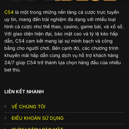
C54
là một trong những nền tảng cá cược trực tuyến
uy tín, mang đến trải nghiệm đa dạng với nhiều loại
hình cá cược như thể thao, casino, game bài, và xổ số.
Với giao diện hiện đại, bảo mật cao và tỷ lệ kèo hấp
dẫn, C54 cam kết mang lại sự minh bạch và công
bằng cho người chơi. Bên cạnh đó, các chương trình
khuyến mãi hấp dẫn cùng dịch vụ hỗ trợ khách hàng
24/7 giúp C54 trở thành lựa chọn hàng đầu của nhiều
bet thủ.
LIÊN KẾT NHANH
VỀ CHÚNG TÔI
ĐIỀU KHOẢN SỬ DỤNG